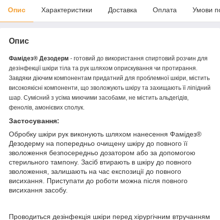
Опис
Характеристики
Доставка
Оплата
Умови п
Опис
Фамідез® Дезодерм
- готовий до використання спиртовий розчин для
дезінфекції шкіри тіла та рук шляхом оприскування чи протирання.
Завдяки діючим компонентам придатний для проблемної шкіри, містить
високоякісні компоненти, що зволожують шкіру та захищають її ліпідний
шар. Сумісний з усіма миючими засобами, не містить альдегідів,
фенолів, амонієвих сполук.
Застосування:
Обробку шкіри рук виконують шляхом нанесення Фамідез®
Дезодерму на попередньо очищену шкіру до повного її
зволоження безпосередньо дозатором або за допомогою
стерильного тампону. Засіб втирають в шкіру до повного
зволоження, залишають на час експозиції до повного
висихання. Приступати до роботи можна після повного
висихання засобу.
Проводиться дезінфекція шкіри перед хірургічним втручанням