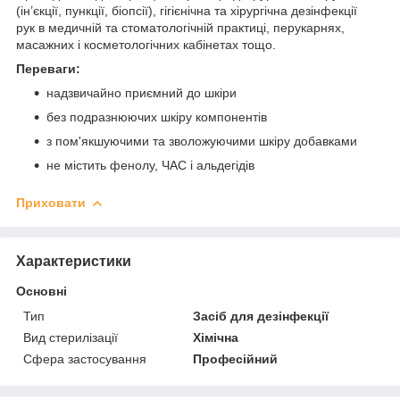
(ін’єкції, пункції, біопсії), гігієнічна та хірургічна дезінфекції
рук в медичній та стоматологічній практиці, перукарнях,
масажних і косметологічних кабінетах тощо.
Переваги:
надзвичайно приємний до шкіри
без подразнюючих шкіру компонентів
з пом'якшуючими та зволожуючими шкіру добавками
не містить фенолу, ЧАС і альдегідів
Приховати
Характеристики
Основні
Тип
Засіб для дезінфекції
Вид стерилізації
Хімічна
Сфера застосування
Професійний