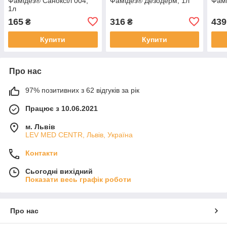
Фамідез® Саноксіл 004,
Фамідез® Дезодерм, 1л
Фамі
1л
165
316
439
₴
₴
Купити
Купити
Про нас
97% позитивних з 62 відгуків за рік
Працює з 10.06.2021
м. Львів
LEV MED CENTR, Львів, Україна
Контакти
Сьогодні вихідний
Показати весь графік роботи
Про нас