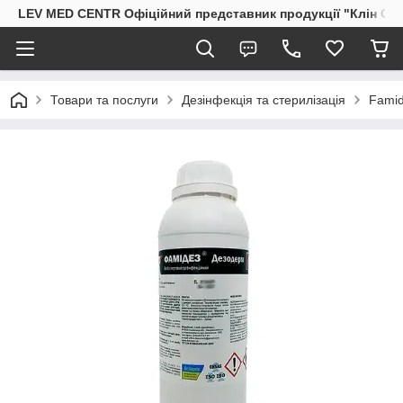
LEV MED CENTR Офіційний представник продукції "Клін Стрі
Товари та послуги
Дезінфекція та стерилізація
Fami