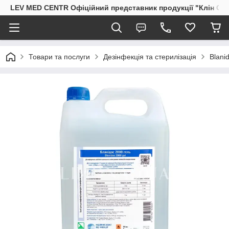
LEV MED CENTR Офіційний представник продукції "Клін Стрі
Товари та послуги
Дезінфекція та стерилізація
Blani