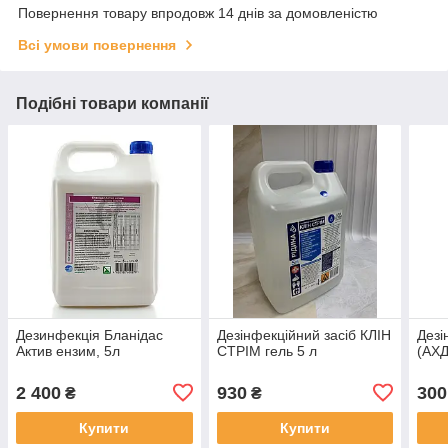
Повернення товару впродовж 14 днів за домовленістю
Всі умови повернення
Подібні товари компанії
Дезинфекція Бланідас
Дезінфекційний засіб КЛІН
Дезі
Актив ензим, 5л
СТРІМ гель 5 л
(АХД
2 400
930
300
₴
₴
Купити
Купити