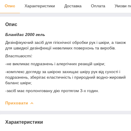
Опис
Характеристики
Доставка
Оплата
Умови п
Опис
Бланідас 2000 гель
Дезінфікуючий засіб для гігієнічної обробки рук і шкіри, а також
для швидкої дезінфекції невеликих поверхонь та виробів.
Властивості:
-не викликає подразнень і алергічних реакцій шкіри;
-комплекс догляду за шкірою захищає шкіру рук від сухості і
подразнень, зберігає еластичність і природний водно-жировий
баланс шкіри;
-засіб має пролонговану дію протягом 3-х годин.
Приховати
Характеристики