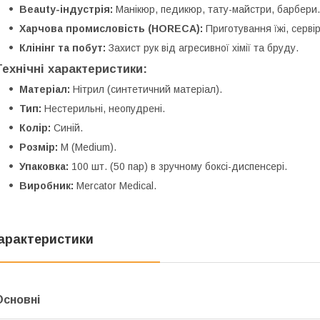
Beauty-індустрія:
Манікюр, педикюр, тату-майстри, барбери.
Харчова промисловість (HORECA):
Приготування їжі, сервір
Клінінг та побут:
Захист рук від агресивної хімії та бруду.
Технічні характеристики:
Матеріал:
Нітрил (синтетичний матеріал).
Тип:
Нестерильні, неопудрені.
Колір:
Синій.
Розмір:
M (Medium).
Упаковка:
100 шт. (50 пар) в зручному боксі-диспенсері.
Виробник:
Mercator Medical.
арактеристики
Основні