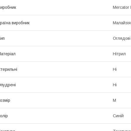
иробник
Mercator 
раїна виробник
Малайзія
ип
Оглядові
атеріал
Нітрил
терильні
Ні
пудрені
Ні
озмір
M
олір
Синій