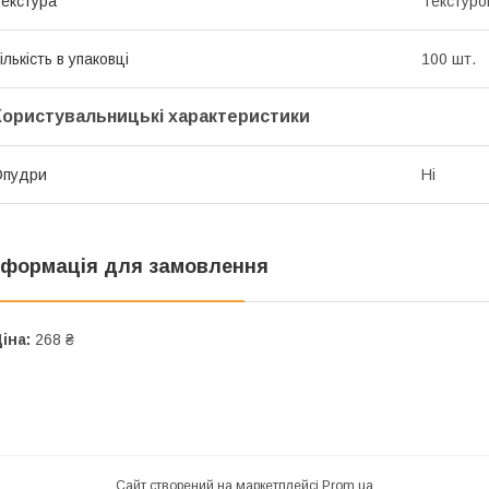
екстура
Текстуро
ількість в упаковці
100 шт.
Користувальницькі характеристики
Опудри
Ні
нформація для замовлення
іна:
268 ₴
Сайт створений на маркетплейсі
Prom.ua