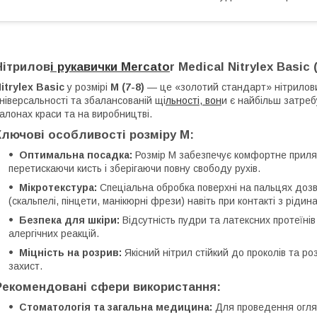
Нітрилов
і рукавички Mercato
r Medical Nitrylex Basic
itrylex Basic
у розмірі
M (7-8)
— це «золотий стандарт» нітрилови
ніверсальності та збалансованій щі
льності, вон
и є найбільш затреб
алонах краси та на виробництві.
Ключові особливості розміру M:
Оптимальна посадка:
Розмір M забезпечує комфортне приляг
перетискаючи кисть і зберігаючи повну свободу рухів.
Мікротекстура:
Спеціальна обробка поверхні на пальцях дозв
(скальпелі, пінцети, манікюрні фрези) навіть при контакті з рідин
Безпека для шкіри:
Відсутність пудри та латексних протеїнів
алергічних реакцій.
Міцність на розрив:
Якісний нітрил стійкий до проколів та р
захист.
Рекомендовані сфери використання:
Стоматологія та загальна медицина:
Для проведення огляд