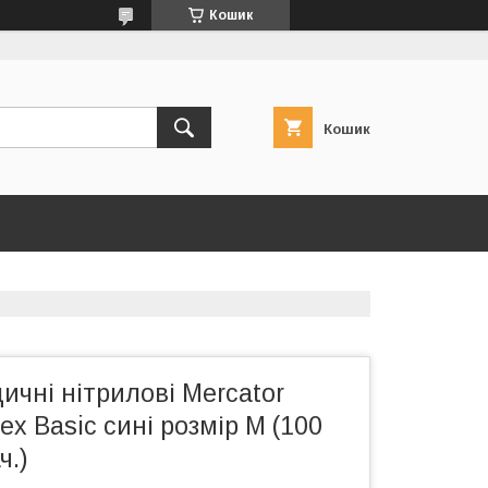
Кошик
Кошик
ичні нітрилові Mercator
lex Basic сині розмір M (100
ч.)