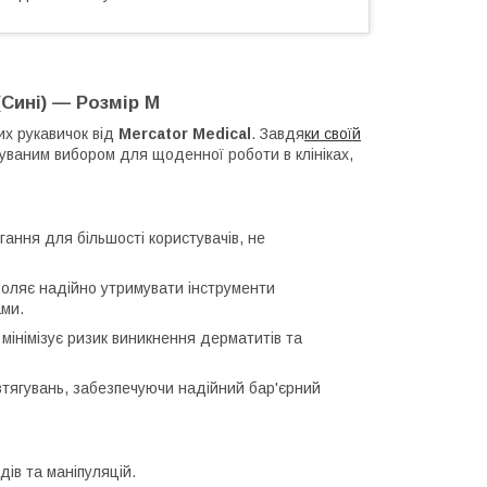
 (Сині) — Розмір M
х рукавичок від
Mercator Medical
. Завдя
ки своїй
уваним вибором для щоденної роботи в клініках,
ання для більшості користувачів, не
оляє надійно утримувати інструменти
ами.
 мінімізує ризик виникнення дерматитів та
озтягувань, забезпечуючи надійний бар'єрний
ів та маніпуляцій.