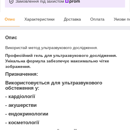
Замовлення під захистом
Опис
Характеристики
Доставка
Оплата
Умови п
Опис
Використай метод ультразвукового дослідження.
Професійний гель для ультразвукового дослідження.
Унікальна формула забезпечує максимально чітке
зображення.
Призначення
:
Використовується для ультразвукового
обстеження у:
- кардіології
- акушерстви
- ендокринологии
- косметології