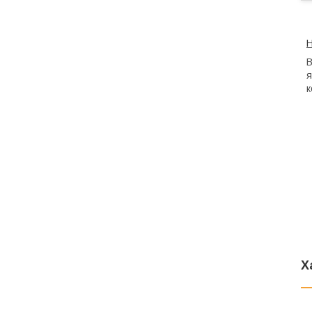
Н
В
я
к
Х