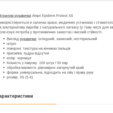
ітрилові рукавички
Ampri Epiderm Protect XS
икористовуються в салонах краси, медичних установах і стоматоло
к альтернативу виробів з натурального латексу (у тому числі для хв
оли існує потреба у протихімічних захистах і високій стійкості.
Вигляд
рукавички
: оглядний, захисний, нестерильний
нітріл
поверхні: текстура на кінчиках пальців
присипка: пудра відсутня
колір: чорниця
Кількість у пакунку: 100 штук / 50 пар
обробка манжета: рівномірно загорнутий край
форма: універсальна, підходить на ліву і праву руку
розмір: ХS (5-6)
арактеристики