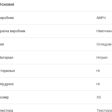
Основні
иробник
AMPri
раїна виробник
Німеччин
ип
Оглядові
атеріал
Нітрил
терильні
Ні
пудрені
Ні
озмір
XS
екстура
Текстуро