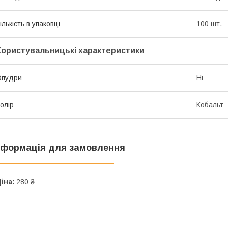
ількість в упаковці
100 шт.
Користувальницькі характеристики
Опудри
Ні
олір
Кобальт
нформація для замовлення
іна:
280 ₴