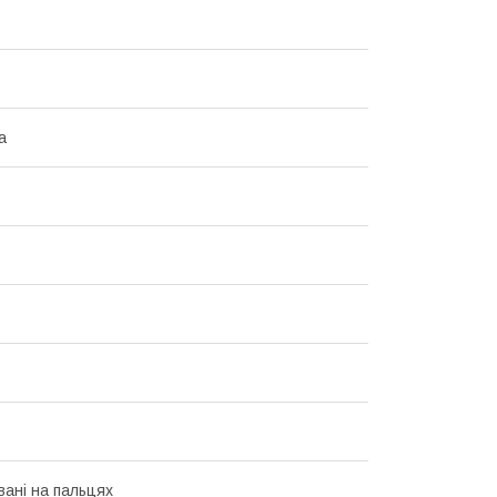
а
вані на пальцях